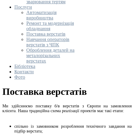
зварювання тертям
Послуги
Автоматизація
виробництва
Ремонт та модернізація
обладнання
Поставка верстатів
Навчання операторів
верстатів з ЧПК
Оброблення деталей на
металорізальних
верстатах
Бібліотека
Контакти
Фото
Поставка верстатів
Ми здійснюємо поставку б/в верстатів з Європи на замовлення
клієнта.
Наша традиційна схема реалізації проектів має такі етапи:
спільно із замовником розроблення технічного завдання на
підбір верстата;