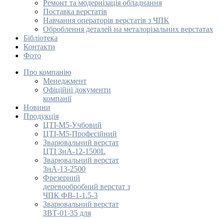
Ремонт та модернізація обладнання
Поставка верстатів
Навчання операторів верстатів з ЧПК
Оброблення деталей на металорізальних верстатах
Бібліотека
Контакти
Фото
Про компанію
Менеджмент
Офіційні документи
компанії
Новини
Продукція
ЦТІ-М5-Учбовий
ЦТІ-М5-Професійний
Зварювальний верстат
ЦТІ ЗнА-12-1500L
Зварювальний верстат
ЗнА-13-2500
Фрезерний
деревообробний верстат з
ЧПК ФВ-1-1.5-3
Зварювальний верстат
ЗВТ-01-35 для