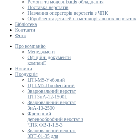
Ремонт та модернізація обладнання
Поставка верстатів
Навчання операторів верстатів з ЧПК
Оброблення деталей на металорізальних верстатах
Бібліотека
Контакти
Фото
Про компанію
Менеджмент
Офіційні документи
компанії
Новини
Продукція
ЦТІ-М5-Учбовий
ЦТІ-М5-Професійний
Зварювальний верстат
ЦТІ ЗнА-12-1500L
Зварювальний верстат
ЗнА-13-2500
Фрезерний
деревообробний верстат з
ЧПК ФВ-1-1.5-3
Зварювальний верстат
ЗВТ-01-35 для