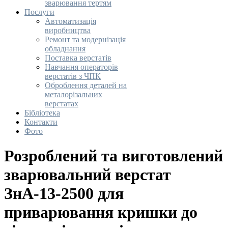
зварювання тертям
Послуги
Автоматизація
виробництва
Ремонт та модернізація
обладнання
Поставка верстатів
Навчання операторів
верстатів з ЧПК
Оброблення деталей на
металорізальних
верстатах
Бібліотека
Контакти
Фото
Розроблений та виготовлений
зварювальний верстат
ЗнА-13-2500 для
приварювання кришки до