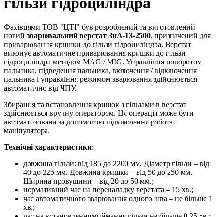
гільзи гідроциліндра
Фахівцями ТОВ "ЦТІ" був розроблений та виготовлений
новий
зварювальний верстат ЗнА-13-2500
, призначений для
приварювання кришки до гільзи гідроциліндра. Верстат
виконує автоматичне приварювання кришки до гільзи
гідроциліндра методом MAG / MIG. Управління поворотом
пальника, підведення пальника, включення / відключення
пальника і управління режимом зварювання здійснюється
автоматично від ЧПУ.
Збирання та встановлення кришок з гільзами в верстат
здійснюється вручну оператором. Ця операція може бути
автоматизована за допомогою підключення робота-
маніпулятора.
Технічні характеристики:
довжина гільзи: від 185 до 2200 мм. Діаметр гільзи – від
40 до 225 мм. Довжина кришки – від 50 до 250 мм.
Ширина провушини – від 20 до 50 мм.;
нормативний час на переналадку верстата – 15 хв.;
час автоматичного зварювання одного шва – не більше 1
хв.;
час на встановлення/виймання гільзи не більше 0,25 хв.;