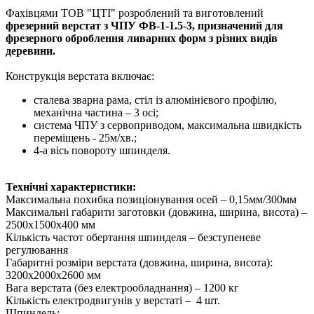
Фахівцями ТОВ "ЦТІ" розроблений та виготовлений
фрезерний верстат з ЧПУ ФВ-1-1.5-3, призначений для
фрезерного оброблення ливарних форм з різних видів
деревини.
Конструкція верстата включає:
сталева зварна рама, стіл із алюмінієвого профілю,
механічна частина – 3 осі;
система ЧПУ з сервоприводом, максимальна швидкість
переміщень - 25м/хв.;
4-а вісь повороту шпинделя.
Технічні характеристики:
Максимальна похибка позиціонування осей – 0,15мм/300мм
Максимальні габарити заготовки (довжина, ширина, висота) –
2500х1500х400 мм
Кількість частот обертання шпинделя – безступеневе
регулювання
Габаритні розміри верстата (довжина, ширина, висота):
3200х2000х2600 мм
Вага верстата (без електрообладнання) – 1200 кг
Кількість електродвигунів у верстаті – 4 шт.
Шпиндель: