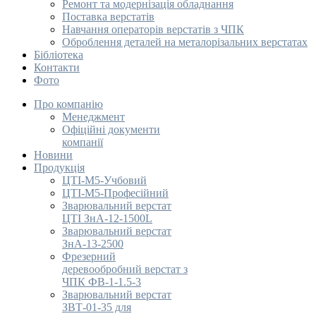
Ремонт та модернізація обладнання
Поставка верстатів
Навчання операторів верстатів з ЧПК
Оброблення деталей на металорізальних верстатах
Бібліотека
Контакти
Фото
Про компанію
Менеджмент
Офіційні документи
компанії
Новини
Продукція
ЦТІ-М5-Учбовий
ЦТІ-М5-Професійний
Зварювальний верстат
ЦТІ ЗнА-12-1500L
Зварювальний верстат
ЗнА-13-2500
Фрезерний
деревообробний верстат з
ЧПК ФВ-1-1.5-3
Зварювальний верстат
ЗВТ-01-35 для