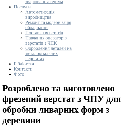
зварювання тертям
Послуги
Автоматизація
виробництва
Ремонт та модернізація
обладнання
Поставка верстатів
Навчання операторів
верстатів з ЧПК
Оброблення деталей на
металорізальних
верстатах
Бібліотека
Контакти
Фото
Розроблено та виготовлено
фрезений верстат з ЧПУ для
обробки ливарних форм з
деревини